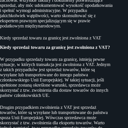
zachować wszystkie faktury i dokumenty potwierdzające
sprzedaż, aby móc udokumentować wysokość opodatkowania
i spełnić wymogi administracyjne. W przypadku
jakichkolwiek wątpliwości, warto skonsultować się z
ekspertem prawnym specjalizującym się w prawie
podatkowym międzynarodowym.
Kiedy sprzedaż towaru za granicę jest zwolniona z VAT
Kiedy sprzedaż towaru za granicę jest zwolniona z VAT?
W przypadku sprzedaży towaru za granicę, istnieją pewne
sytuacje, w których transakcja jest zwolniona z VAT. Jednym
z takich przypadków jest sprzedaż towarów, które są
wysyłane lub transportowane do innego państwa
członkowskiego Unii Europejskiej. W takiej sytuacji, jeśli
spełnione zostaną określone warunki, sprzedawca może
skorzystać z tzw. zwolnienia dla dostaw towarów do innych
państw członkowskich UE.
Drugim przypadkiem zwolnienia z VAT jest sprzedaż
towarów, które są wysyłane lub transportowane do państwa
spoza Unii Europejskiej. Wówczas sprzedawca może
skorzystać z tzw. zwolnienia dla eksportu towarów. Warto
jednak pamiętać, że w przypadku sprzedaży towarów do