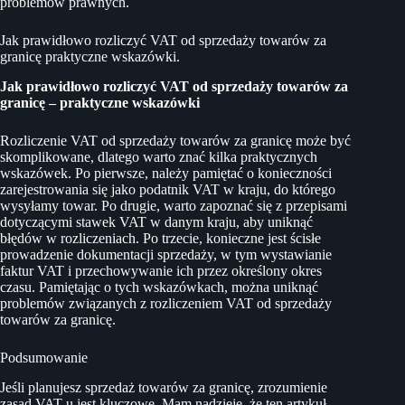
problemów prawnych.
Jak prawidłowo rozliczyć VAT od sprzedaży towarów za
granicę praktyczne wskazówki.
Jak prawidłowo rozliczyć VAT od sprzedaży towarów za
granicę – praktyczne wskazówki
Rozliczenie VAT od sprzedaży towarów za granicę może być
skomplikowane, dlatego warto znać kilka praktycznych
wskazówek. Po pierwsze, należy pamiętać o konieczności
zarejestrowania się jako podatnik VAT w kraju, do którego
wysyłamy towar. Po drugie, warto zapoznać się z przepisami
dotyczącymi stawek VAT w danym kraju, aby uniknąć
błędów w rozliczeniach. Po trzecie, konieczne jest ścisłe
prowadzenie dokumentacji sprzedaży, w tym wystawianie
faktur VAT i przechowywanie ich przez określony okres
czasu. Pamiętając o tych wskazówkach, można uniknąć
problemów związanych z rozliczeniem VAT od sprzedaży
towarów za granicę.
Podsumowanie
Jeśli planujesz sprzedaż towarów za granicę, zrozumienie
zasad VAT-u jest kluczowe. Mam nadzieję, że ten artykuł