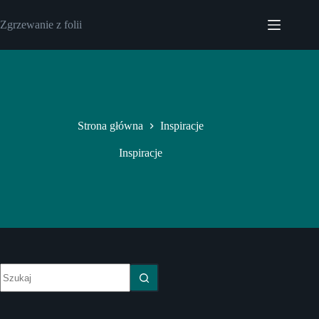
Przejdź
do
Zgrzewanie z folii
treści
Strona główna
Inspiracje
Inspiracje
Brak
wyników