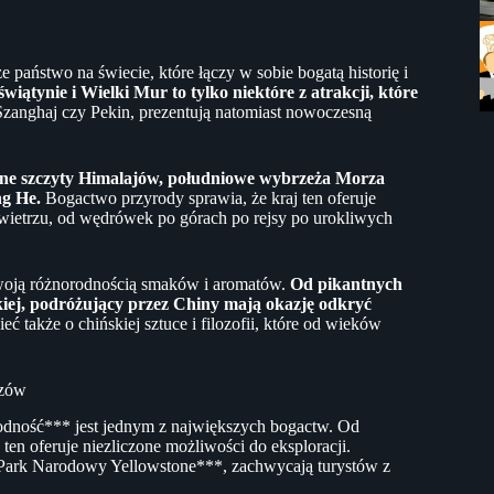
państwo na świecie, które łączy w sobie bogatą historię i
wiątynie i Wielki Mur to tylko niektóre z atrakcji, które
Szanghaj czy Pekin, prezentują natomiast nowoczesną
one szczyty Himalajów, południowe wybrzeża Morza
ng He.
Bogactwo przyrody sprawia, że kraj ten oferuje
wietrzu, od wędrówek po górach po rejsy po urokliwych
swoją różnorodnością smaków i aromatów.
Od pikantnych
kiej, podróżujący przez Chiny mają okazję odkryć
 także o chińskiej sztuce i filozofii, które od wieków
azów
odność*** jest jednym z największych bogactw. Od
en oferuje niezliczone możliwości do eksploracji.
*Park Narodowy Yellowstone***, zachwycają turystów z