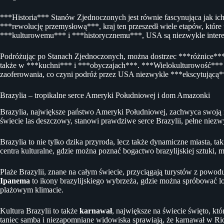
***Historia*** Stanów Zjednoczonych jest równie fascynująca jak i
***rewolucję przemysłową***, kraj ten przeszedł wiele etapów, które
***kulturowemu*** i ***historycznemu***, USA są niezwykle intere
Podróżując po Stanach Zjednoczonych, można dostrzec ***różnice*** 
także w ***kuchni*** i ***obyczajach***. ***Wielokulturowość*** t
zaoferowania, co czyni podróż przez USA niezwykle ***ekscytującą*
Brazylia – tropikalne serce Ameryki Południowej i dom Amazonki
Brazylia, największe państwo Ameryki Południowej, zachwyca swoją 
świecie las deszczowy, stanowi prawdziwe serce Brazylii, pełne niezw
Brazylia to nie tylko dzika przyroda, lecz także dynamiczne miasta, tak
centra kulturalne, gdzie można poznać bogactwo brazylijskiej sztuki, m
Plaże Brazylii, znane na całym świecie, przyciągają turystów z powo
Ipanema
to ikony brazylijskiego wybrzeża, gdzie można spróbować l
plażowym klimacie.
Kultura Brazylii to także
karnawał
, największe na świecie święto, kt
taniec samba i niezapomniane widowiska sprawiają, że karnawał w Ri