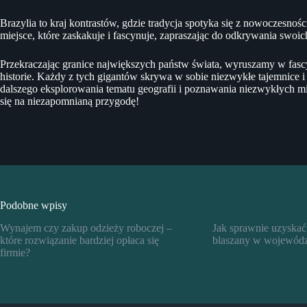
Brazylia to kraj kontrastów, gdzie tradycja spotyka się z nowoczesnośc
miejsce, które zaskakuje i fascynuje, zapraszając do odkrywania swoi
Przekraczając granice największych państw świata, wyruszamy w fascy
historie. Każdy z tych gigantów skrywa w sobie niezwykłe tajemnice i
dalszego eksplorowania tematu geografii i poznawania niezwykłych mi
się na niezapomnianą przygodę!
Podobne wpisy
Wynajem czy zakup odzieży roboczej –
Jak sprawnie uzyskać
które rozwiązanie bardziej opłaca się
blaszany w wojewódz
firmie?