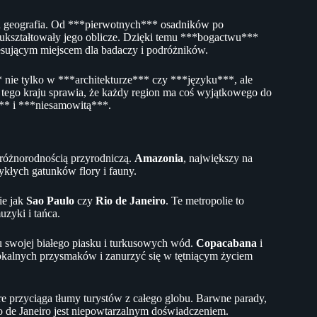
ch geografia. Od ***pierwotnych*** osadników po
 ukształtowały jego oblicze. Dzięki temu ***bogactwu***
sującym miejscem dla badaczy i podróżników.
nie tylko w ***architekturze*** czy ***języku***, ale
ego kraju sprawia, że każdy region ma coś wyjątkowego do
** i ***niesamowitą***.
różnorodnością przyrodniczą.
Amazonia
, największy na
ykłych gatunków flory i fauny.
ie jak
Sao Paulo
czy
Rio de Janeiro
. Te metropolie to
uzyki i tańca.
du swojej białego piasku i turkusowych wód.
Copacabana
i
okalnych przysmaków i zanurzyć się w tętniącym życiem
óre przyciąga tłumy turystów z całego globu. Barwne parady,
o de Janeiro jest niepowtarzalnym doświadczeniem.