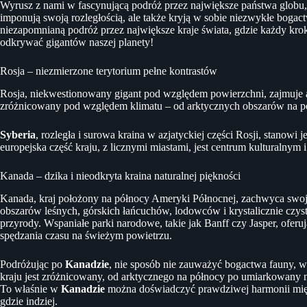
Wyrusz z nami w fascynującą podróż przez największe państwa globu, 
imponują swoją rozległością, ale także kryją w sobie niezwykłe bogact
niezapomnianą podróż przez największe kraje świata, gdzie każdy kro
odkrywać gigantów naszej planety!
Rosja – niezmierzone terytorium pełne kontrastów
Rosja, niekwestionowany gigant pod względem powierzchni, zajmuje
zróżnicowany pod względem klimatu – od arktycznych obszarów na pół
Syberia
, rozległa i surowa kraina w azjatyckiej części Rosji, stanowi
europejska część kraju, z licznymi miastami, jest centrum kulturalnym 
Kanada – dzika i nieodkryta kraina naturalnej piękności
Kanada, kraj położony na północy Ameryki Północnej, zachwyca swoją
obszarów leśnych, górskich łańcuchów, lodowców i krystalicznie czyst
przyrody. Wspaniałe parki narodowe, takie jak Banff czy Jasper, ofer
spędzania czasu na świeżym powietrzu.
Podróżując po
Kanadzie
, nie sposób nie zauważyć bogactwa fauny, w 
kraju jest zróżnicowany, od arktycznego na północy po umiarkowany na 
To właśnie w
Kanadzie
można doświadczyć prawdziwej harmonii międ
gdzie indziej.