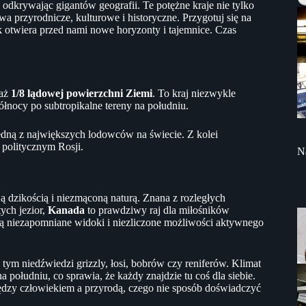
odkrywając gigantów geografii. Te potężne kraje nie tylko
wa przyrodnicze, kulturowe i historyczne. Przygotuj się na
k otwiera przed nami nowe horyzonty i tajemnice. Czas
 aż
1/8 lądowej powierzchni Ziemi
. To kraj niezwykle
nocy po subtropikalne tereny na południu.
 jedną z największych lodowców na świecie. Z kolei
i politycznym Rosji.
N
 dzikością i niezmąconą naturą. Znana z rozległych
ych jezior,
Kanada
to prawdziwy raj dla miłośników
ują niezapomniane widoki i niezliczone możliwości aktywnego
tym niedźwiedzi grizzly, łosi, bobrów czy reniferów. Klimat
południu, co sprawia, że każdy znajdzie tu coś dla siebie.
zy człowiekiem a przyrodą, czego nie sposób doświadczyć