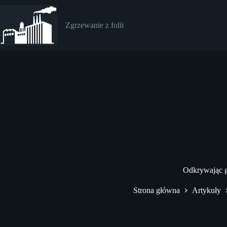
Przejdź
do
treści
Zgrzewanie z folii
Odkrywając g
Strona główna
Artykuły