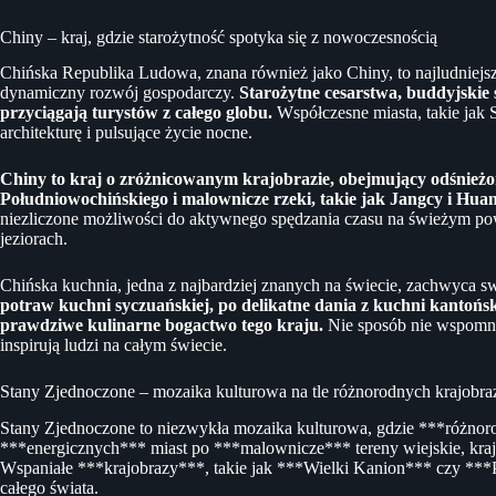
Chiny – kraj, gdzie starożytność spotyka się z nowoczesnością
Chińska Republika Ludowa, znana również jako Chiny, to najludniejsze 
dynamiczny rozwój gospodarczy.
Starożytne cesarstwa, buddyjskie ś
przyciągają turystów z całego globu.
Współczesne miasta, takie jak 
architekturę i pulsujące życie nocne.
Chiny to kraj o zróżnicowanym krajobrazie, obejmujący odśnież
Południowochińskiego i malownicze rzeki, takie jak Jangcy i Hua
niezliczone możliwości do aktywnego spędzania czasu na świeżym po
jeziorach.
Chińska kuchnia, jedna z najbardziej znanych na świecie, zachwyca 
potraw kuchni syczuańskiej, po delikatne dania z kuchni kantońs
prawdziwe kulinarne bogactwo tego kraju.
Nie sposób nie wspomnieć
inspirują ludzi na całym świecie.
Stany Zjednoczone – mozaika kulturowa na tle różnorodnych krajobr
Stany Zjednoczone to niezwykła mozaika kulturowa, gdzie ***różnor
***energicznych*** miast po ***malownicze*** tereny wiejskie, kraj t
Wspaniałe ***krajobrazy***, takie jak ***Wielki Kanion*** czy **
całego świata.