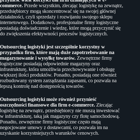
commerce.
Przede wszystkim, zlecając logistykę na zewnątrz,
przedsiębiorcy mogą skoncentrować się na swojej głównej
działalności, czyli sprzedaży i rozwijaniu swojego sklepu
internetowego. Dodatkowo, profesjonalne firmy logistyczne
posiadają doświadczenie i wiedzę, które mogą przyczynić się
do zwiększenia efektywności procesów logistycznych.
Outsourcing logistyki jest szczególnie korzystny w
przypadku firm, które mają duże zapotrzebowanie na
magazynowanie i wysyłkę towarów.
Zewnętrzne firmy
logistyczne posiadają odpowiednie magazyny oraz
infrastrukturę, która umożliwia przechowywanie i obsługę
większej ilości produktów. Ponadto, posiadają one również
rozbudowany system zarządzania zapasami, co pozwala na
lepszą kontrolę nad dostępnością towarów.
Outsourcing logistyki może również przynieść
oszczędności finansowe dla firm e-commerce.
Zlecając
logistykę na zewnątrz, przedsiębiorcy nie muszą inwestować
w infrastrukturę, taką jak magazyny czy flotę samochodową.
Ponadto, zewnętrzne firmy logistyczne często mają
negocjowane umowy z dostawcami, co pozwala im na
uzyskanie korzystniejszych warunków cenowych.