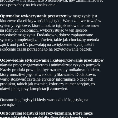
produkty w miejscach łatwo dostępnych, aby zminimalizować
czas potrzebny na ich znalezienie.
Optymalne wykorzystanie przestrzeni
w magazynie jest
kluczowe dla efektywności logistyki. Warto zainwestować w
systemy regałowe, które umożliwiają składowanie towarów
na różnych poziomach, wykorzystując w ten sposób
wysokość magazynu. Dodatkowo, dobrze zaplanowane
systemy kompletacji zamówień, takie jak chociażby metoda
„pick and pack”, pozwalają na zwiększenie wydajności i
skrócenie czasu potrzebnego na przygotowanie paczek.
Odpowiednie etykietowanie i kategoryzowanie produktów
ułatwia pracę magazynierom i minimalizuje ryzyko pomyłek.
Każdy produkt powinien być oznaczony unikalnym kodem,
który umożliwi jego łatwe zidentyfikowanie. Dodatkowo,
warto stosować czytelne etykiety informujące o cechach
produktu, takich jak rozmiar, kolor czy numer seryjny, co
ułatwi pracę przy kompletacji zamówień.
Outsourcing logistyki kiedy warto zlecić logistykę na
zewnątrz
Outsourcing logistyki jest rozwiązaniem, które może
przynieść wiele korzyści dla firm działających w e-