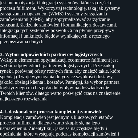
jest automatyzacja i integracja systemów, które są częścią
procesu fulfilment. Wykorzystaj technologię, taką jak systemy
zarządzania magazynem (WMS) i systemy zarządzania
zamówieniami (OMS), aby zoptymalizować zarządzanie
zapasami, śledzenie zamówień i komunikację z dostawcami.
Integracja tych systemów pozwoli Ci na płynne przepływy
informacji i uniknięcie błędów wynikających z ręcznego
przepisywania danych.
3. Wybór odpowiednich partnerów logistycznych
:
Ważnym elementem optymalizacji ecommerce fulfilment jest
wybór odpowiednich partnerów logistycznych. Przeszukaj
rynek i porównaj oferty różnych firm, aby znaleźć takie, które
spełniają Twoje wymagania dotyczące szybkości dostawy,
jakości obsługi klienta i kosztów. Pamiętaj, że wybór partnera
logistycznego ma bezpośredni wpływ na doświadczenie
Twoich klientów, dlatego warto poświęcić czas na znalezienie
najlepszego rozwiązania.
4. Udoskonalenie procesu kompletacji zamówień
:
Kompletacja zamówień jest jednym z kluczowych etapów
procesu fulfilment, dlatego warto skupić się na jego
usprawnieniu. Zidentyfikuj, jakie są najczęstsze błędy i
opóźnienia, które występują podczas kompletacji zamówień i