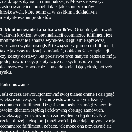
znajdź sposoby na ich minimalizację. Możesz rozważyć
zastosowanie technologii takiej jak skanery kodów
kreskowych, które pomogą w szybkim i dokładnym
identyfikowaniu produktów.
5. Monitorowanie i analiza wyników
: Ostatnim, ale równie
ważnym krokiem w optymalizacji ecommerce fulfilment jest
monitorowanie i analiza wyników. Regularnie sprawdzaj
wskaźniki wydajności (KPI) związane z procesem fulfilment,
takie jak czas realizacji zamówień, dokładność kompletacji
czy koszty dostawy. Na podstawie tych danych będziesz mógł
podejmować decyzje dotyczące dalszych usprawnień i
dostosowywać swoje działania do zmieniających się potrzeb
rynku.
Podsumowanie
Jeśli chcesz zrewolucjonizować swój biznes online i osiągnąć
większe sukcesy, warto zainwestować w optymalizację
ecommerce fulfilment. Dzięki temu będziesz mógł zapewnić
swoim klientom szybką i efektywną obsługę zamówień,
zwiększając tym samym ich zadowolenie i lojalność. Nie
czekaj dłużej – eksploruj możliwości, jakie daje optymalizacja
ecommerce fulfilment i zobacz, jak może ona przyczynić się
do wzrostu Twojego biznesu online!