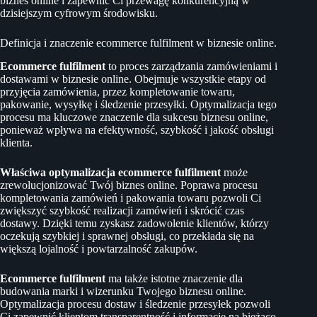
biznes online i zapewnić Ci przewagę konkurencyjną w
dzisiejszym cyfrowym środowisku.
Definicja i znaczenie ecommerce fulfilment w biznesie online.
Ecommerce fulfilment
to proces zarządzania zamówieniami i
dostawami w biznesie online. Obejmuje wszystkie etapy od
przyjęcia zamówienia, przez kompletowanie towaru,
pakowanie, wysyłkę i śledzenie przesyłki. Optymalizacja tego
procesu ma kluczowe znaczenie dla sukcesu biznesu online,
ponieważ wpływa na efektywność, szybkość i jakość obsługi
klienta.
Właściwa optymalizacja ecommerce fulfilment
może
zrewolucjonizować Twój biznes online. Poprawa procesu
kompletowania zamówień i pakowania towaru pozwoli Ci
zwiększyć szybkość realizacji zamówień i skrócić czas
dostawy. Dzięki temu zyskasz zadowolenie klientów, którzy
oczekują szybkiej i sprawnej obsługi, co przekłada się na
większą lojalność i powtarzalność zakupów.
Ecommerce fulfilment
ma także istotne znaczenie dla
budowania marki i wizerunku Twojego biznesu online.
Optymalizacja procesu dostaw i śledzenie przesyłek pozwoli
Ci zapewnić klientom transparentność i informacje na bieżąco.