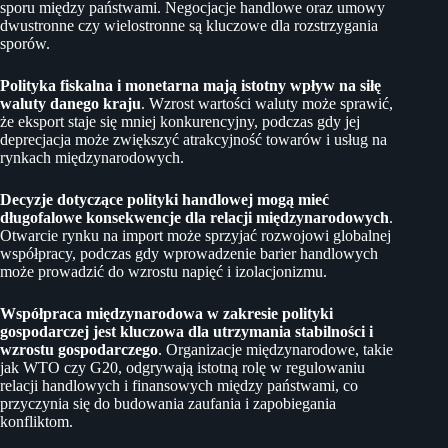
sporu między państwami. Negocjacje handlowe oraz umowy
dwustronne czy wielostronne są kluczowe dla rozstrzygania
sporów.
Polityka fiskalna i monetarna mają istotny wpływ na siłę
waluty danego kraju
. Wzrost wartości waluty może sprawić,
że eksport staje się mniej konkurencyjny, podczas gdy jej
deprecjacja może zwiększyć atrakcyjność towarów i usług na
rynkach międzynarodowych.
Decyzje dotyczące polityki handlowej mogą mieć
długofalowe konsekwencje dla relacji międzynarodowych
.
Otwarcie rynku na import może sprzyjać rozwojowi globalnej
współpracy, podczas gdy wprowadzenie barier handlowych
może prowadzić do wzrostu napięć i izolacjonizmu.
Współpraca międzynarodowa w zakresie polityki
gospodarczej jest kluczowa dla utrzymania stabilności i
wzrostu gospodarczego
. Organizacje międzynarodowe, takie
jak WTO czy G20, odgrywają istotną rolę w regulowaniu
relacji handlowych i finansowych między państwami, co
przyczynia się do budowania zaufania i zapobiegania
konfliktom.