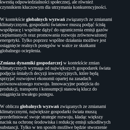
kwestią odpowiedzialności społecznej, ale również
czynnikiem kluczowym dla utrzymania konkurencyjności.
W kontekście
globalnych wyzwań
związanych ze zmianami
klimatycznymi, gospodarki światowe muszą podjąć ścisłą
współpracę i wspólnie dążyć do ograniczenia emisji gazów
cieplarnianych oraz promowania rozwoju zrównoważonej
energetyki. Tylko poprzez wspólne działania możliwe jest
osiągnięcie realnych postępów w walce ze skutkami
globalnego ocieplenia.
Zmiana dynamiki gospodarczej
w kontekście zmian
klimatycznych wymaga od największych gospodarek świata
podjęcia śmiałych decyzji inwestycyjnych, które będą
sprzyjać rozwojowi ekonomii opartej na zasadach
zrównoważonego rozwoju. Innowacyjne podejścia do
produkcji, transportu i konsumpcji stanowią klucz do
osiągnięcia trwałego postępu.
W obliczu
globalnych wyzwań
związanych ze zmianami
klimatycznymi, największe gospodarki świata muszą
przedefiniować swoje strategie rozwoju, kładąc większy
nacisk na ochronę środowiska i redukcję emisji szkodliwych
substancji. Tylko w ten sposób możliwe będzie stworzenie