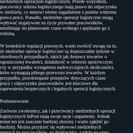
niedzielnym operacjom logistycznym. Przede wszystkim,
pracownicy sektora logistycznego mają prawo do odpoczynku
w niedzielę, co stanowi istotne zagadnienie z punktu widzenia
prawa pracy. Ponadto, niedzielne operacje logistyczne mogą
wpływać negatywnie na życie prywatne pracowników,
utrudniając im planowanie czasu wolnego i spędzanie go z
rodziną.
W kontekście regulacji prawnych, warto zwrócić uwagę na to,
że niedzielne operacje logistyczne są dopuszczalne jedynie w
określonych przypadkach, takich jak dostawy towarów o
ograniczonej trwałości, działalność w sektorze spożywczym
czy w przypadku wystąpienia nadzwyczajnych okoliczności,
które wymagają pilnego przewozu towarów. W każdym
przypadku, przestrzeganie przepisów dotyczących czasu
pracy i odpoczynku pracowników jest kluczowe dla
zapewnienia bezpiecznych i legalnych operacji logistycznych.
Podsumowanie
Zarówno zwolennicy, jak i przeciwnicy niedzielnych operacji
logistycznych InPost mają swoje racje i argumenty. Jednak
temat ten jest znacznie bardziej złożony i warto zgłębić go
bardziej. Można przyjrzeć się wpływowi niedzielnych
operacji na pracowników, na środowisko, a także na samą