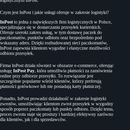
logistycznym InPost.
Czym jest InPost i jakie usługi oferuje w zakresie logistyki?
InPost
to jedna z największych firm logistycznych w Polsce,
specjalizująca się w dostarczaniu przesyłek kurierskich.
Oferuje szeroki zakres usług, w tym dostawę paczek do
paczkomatów, punktów odbioru oraz bezpośrednio pod
wskazany adres. Dzięki rozbudowanej sieci paczkomatów,
InPost zapewnia klientom wygodne i elastyczne możliwości
odbioru przesyłek.
Firma InPost działa również w obszarze e-commerce, oferując
usługę
InPost Pay
, która umożliwia płatności za zamówienia
online przy odbiorze przesyłki. To rozwiązanie jest
szczególnie popularne wśród klientów, którzy preferują
płatności gotówkowe lub nie posiadają karty płatniczej.
Ponadto, InPost prowadzi działalność w zakresie logistyki
zwrotów, umożliwiając klientom zwrot przesyłek w wygodny
sposób poprzez paczkomaty lub punkty odbioru. Dzięki temu,
proces zwrotu staje się prostszy i bardziej efektywny zarówno
dla klientów, jak i dla sprzedawców.