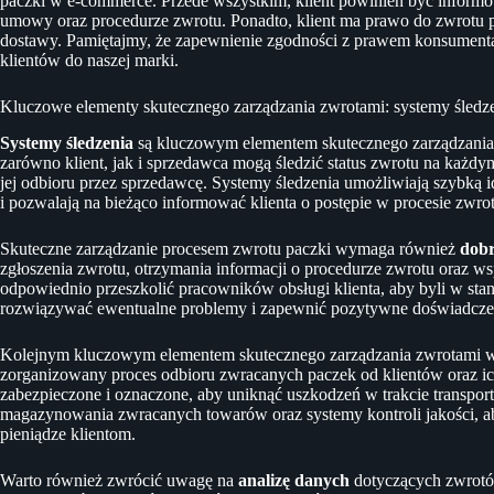
paczki w e-commerce. Przede wszystkim, klient powinien być inform
umowy oraz procedurze zwrotu. Ponadto, klient ma prawo do zwrotu pe
dostawy. Pamiętajmy, że zapewnienie zgodności z prawem konsumenta 
klientów do naszej marki.
Kluczowe elementy skutecznego zarządzania zwrotami: systemy śledzeni
Systemy śledzenia
są kluczowym elementem skutecznego zarządzania
zarówno klient, jak i sprzedawca mogą śledzić status zwrotu na każdy
jej odbioru przez sprzedawcę. Systemy śledzenia umożliwiają szybką i
i pozwalają na bieżąco informować klienta o postępie w procesie zwro
Skuteczne zarządzanie procesem zwrotu paczki wymaga również
dobr
zgłoszenia zwrotu, otrzymania informacji o procedurze zwrotu oraz w
odpowiednio przeszkolić pracowników obsługi klienta, aby byli w stani
rozwiązywać ewentualne problemy i zapewnić pozytywne doświadczeni
Kolejnym kluczowym elementem skutecznego zarządzania zwrotami 
zorganizowany proces odbioru zwracanych paczek od klientów oraz ic
zabezpieczone i oznaczone, aby uniknąć uszkodzeń w trakcie transpo
magazynowania zwracanych towarów oraz systemy kontroli jakości, ab
pieniądze klientom.
Warto również zwrócić uwagę na
analizę danych
dotyczących zwrotó