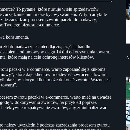
mmerce? To pytanie, które nurtuje wielu sprzedawców
 ale zarządzanie nimi może być wyzwaniem. W tym artykule
znie zarządzać procesem zwrotu paczki do nadawcy,
ość Twojego biznesu e-commerce.
awa konsumenta.
czki do nadawcy jest nieodłączną częścią handlu
dstąpienia od umowy w ciągu 14 dni od otrzymania towaru,
ta, które mają na celu ochronę interesów klientów.
N
rotu paczki w e-commerce, warto zapoznać się z kilkoma
umowy”, które daje klientowi możliwość zwrócenia towaru
yli okres, w którym klient może dokonać zwrotu. Ważne jest
 towaru”.
rocesem zwrotu paczki w e-commerce, warto mieć na uwadze
 wygodę w dokonywaniu zwrotów, na przykład poprzez
ie i efektywne rozpatrywanie zwrotów, aby zminimalizować
re należy uwzględnić podczas zarządzania procesem zwrotu