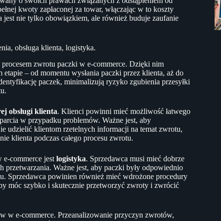
owany o swoich prawach związanych z odstąpieniem od
łnej kwoty zapłaconej za towar, włączając w to koszty
jest nie tylko obowiązkiem, ale również buduje zaufanie
a, obsługa klienta, logistyka.
 procesem zwrotu paczki w e-commerce. Dzięki nim
m etapie – od momentu wysłania paczki przez klienta, aż do
dentyfikację paczek, minimalizują ryzyko zgubienia przesyłki
tu.
ej obsługi klienta
. Klienci powinni mieć możliwość łatwego
sparcia w przypadku problemów. Ważne jest, aby
e udzielić klientom rzetelnych informacji na temat zwrotu,
e klienta podczas całego procesu zwrotu.
w e-commerce jest
logistyka
. Sprzedawca musi mieć dobrze
h przetwarzania. Ważne jest, aby paczki były odpowiednio
rtu. Sprzedawca powinien również mieć wdrożone procedury
y móc szybko i skutecznie przetworzyć zwroty i zwrócić
w w e-commerce. Przeanalizowanie przyczyn zwrotów,