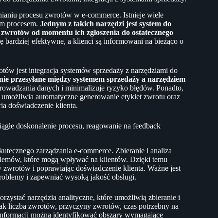
ianiu procesu zwrotów w e-commerce. Istnieje wiele
tym procesem.
Jednym z takich narzędzi jest system do
e zwrotów od momentu ich zgłoszenia do ostatecznego
ę bardziej efektywne, a klienci są informowani na bieżąco o
ów jest integracja systemów sprzedaży z narzędziami do
nie przesyłane między systemem sprzedaży a narzędziem
rowadzania danych i minimalizuje ryzyko błędów. Ponadto,
i umożliwia automatyczne generowanie etykiet zwrotu oraz
ia doświadczenie klienta.
ciągłe doskonalenie procesu, reagowanie na feedback
utecznego zarządzania e-commerce. Zbieranie i analiza
blemów, które mogą wpływać na klientów. Dzięki temu
 zwrotów i poprawiając doświadczenie klienta. Ważne jest
roblemy i zapewniać wysoką jakość obsługi.
rzystać narzędzia analityczne, które umożliwią zbieranie i
jak liczba zwrotów, przyczyny zwrotów, czas potrzebny na
 informacji można identyfikować obszary wymagające