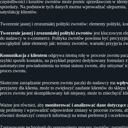
częstotliwości i kosztów zwrotów może pomóc sprzedawcom w identyf
sprzedaży. Na podstawie tych danych można wprowadzać ulepszenia, 
satysfakcję klientów.
Tworzenie jasnej i zrozumiałej polityki zwrotów: elementy polityki, k
Tworzenie jasnej i zrozumiałej polityki zwrotów
jest kluczowym el
do nadawcy w e-commerce. Polityka zwrotów powinna być precyzyjnie 
uwzględnić takie elementy jak: terminy zwrotów, warunki przyjęcia z
Komunikacja z klientem
odgrywa istotną rolę w procesie zwrotu pac
szybki sposób kontaktu, na przykład poprzez dedykowany formularz zw
automatyczne powiadomienia na temat statusu zwrotu, aby utrzymać i
proces zwrotu.
Skuteczne zarządzanie procesem zwrotu paczki do nadawcy ma
wpływ
przyjazny dla klienta, może to zwiększyć zaufanie klientów do sklepu i 
proces zwrotu jest skomplikowany lub niejasny, może to zniechęcić kl
Ważne jest również, aby
monitorować i analizować dane dotyczące
się problemy i wprowadzić odpowiednie zmiany w procesie zwrotu, 
również dostarczyć cennych informacji na temat preferencji i oczekiw
Zastosowanie technologii do usprawnienia procesu zwrotów: narzędzia