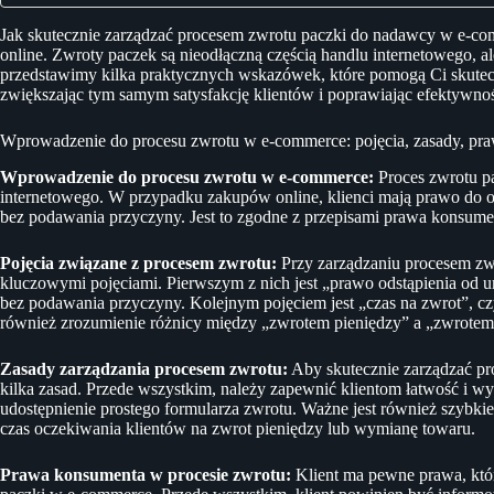
Jak skutecznie zarządzać procesem zwrotu paczki do nadawcy w e-co
online. Zwroty paczek są nieodłączną częścią handlu internetowego,
przedstawimy kilka praktycznych wskazówek, które pomogą Ci skutec
zwiększając tym samym satysfakcję klientów i poprawiając efektywn
Wprowadzenie do procesu zwrotu w e-commerce: pojęcia, zasady, pr
Wprowadzenie do procesu zwrotu w e-commerce:
Proces zwrotu pa
internetowego. W przypadku zakupów online, klienci mają prawo do o
bez podawania przyczyny. Jest to zgodne z przepisami prawa konsumen
Pojęcia związane z procesem zwrotu:
Przy zarządzaniu procesem zw
kluczowymi pojęciami. Pierwszym z nich jest „prawo odstąpienia od 
bez podawania przyczyny. Kolejnym pojęciem jest „czas na zwrot”, cz
również zrozumienie różnicy między „zwrotem pieniędzy” a „zwrotem
Zasady zarządzania procesem zwrotu:
Aby skutecznie zarządzać p
kilka zasad. Przede wszystkim, należy zapewnić klientom łatwość i
udostępnienie prostego formularza zwrotu. Ważne jest również szybk
czas oczekiwania klientów na zwrot pieniędzy lub wymianę towaru.
Prawa konsumenta w procesie zwrotu:
Klient ma pewne prawa, któ