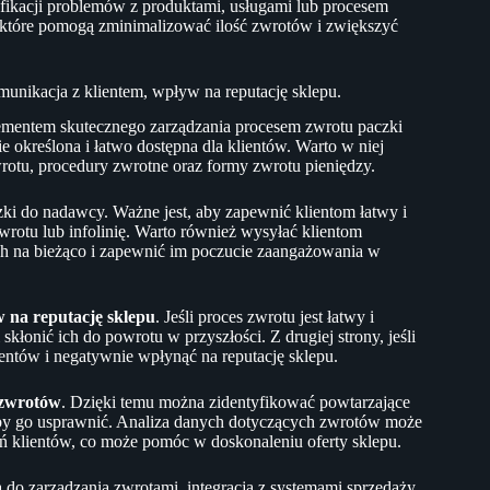
ikacji problemów z produktami, usługami lub procesem
które pomogą zminimalizować ilość zwrotów i zwiększyć
omunikacja z klientem, wpływ na reputację sklepu.
ementem skutecznego zarządzania procesem zwrotu paczki
określona i łatwo dostępna dla klientów. Warto w niej
wrotu, procedury zwrotne oraz formy zwrotu pieniędzy.
zki do nadawcy. Ważne jest, aby zapewnić klientom łatwy i
rotu lub infolinię. Warto również wysyłać klientom
ch na bieżąco i zapewnić im poczucie zaangażowania w
 na reputację sklepu
. Jeśli proces zwrotu jest łatwy i
skłonić ich do powrotu w przyszłości. Z drugiej strony, jeśli
ientów i negatywnie wpłynąć na reputację sklepu.
 zwrotów
. Dzięki temu można zidentyfikować powtarzające
aby go usprawnić. Analiza danych dotyczących zwrotów może
ań klientów, co może pomóc w doskonaleniu oferty sklepu.
 do zarządzania zwrotami, integracja z systemami sprzedaży.