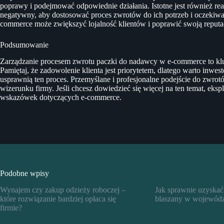
poprawy i podejmować odpowiednie działania. Istotne jest również re
negatywny, aby dostosować proces zwrotów do ich potrzeb i oczekiwań.
commerce może zwiększyć lojalność klientów i poprawić swoją reputa
Podsumowanie
Zarządzanie procesem zwrotu paczki do nadawcy w e-commerce to klu
Pamiętaj, że zadowolenie klienta jest priorytetem, dlatego warto inwes
usprawnią ten proces. Przemyślane i profesjonalne podejście do zwr
wizerunku firmy. Jeśli chcesz dowiedzieć się więcej na ten temat, ekspl
wskazówek dotyczących e-commerce.
Podobne wpisy
Wynajem czy zakup odzieży roboczej –
Jak sprawnie uzyskać
które rozwiązanie bardziej opłaca się
blaszany w wojewódz
firmie?