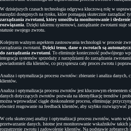
W dzisiejszych czasach technologia odgrywa kluczową rolę w usprawn
narzędzi dostępnych na rynku, które pomagają skutecznie zarządzać 
zarządzania zwrotami, który umożliwia monitorowanie i śledzeni
rozwiązania
. Dzięki takiemu systemowi, zarządzanie zwrotami staje si
statusie swojego zwrotu.
Kolejnym ważnym aspektem zastosowania technologii w procesie zwrot
zarządzania zwrotami.
Dzięki temu, dane o zwrotach są automatycz
do zarządzania zwrotami
. To eliminuje konieczność podwójnego wp
integracja systemów sprzedaży z narzędziami do zarządzania zwrotam
powiadomień dla klientów, co przyspiesza cały proces zwrotu i popraw
Analiza i optymalizacja procesu zwrotów: zbieranie i analiza danych, 
klientów.
Analiza i optymalizacja procesu zwrotów jest kluczowym elementem sk
danych dotyczących zwrotów pozwala na identyfikację trendów i pro
można wprowadzać ciągłe doskonalenie procesu, eliminując przyczyny
również reagowanie na feedback klientów, aby szybko rozwiązywać p
W celu skutecznej analizy i optymalizacji procesu zwrotów, warto wyko
przetwarzanie danych. Istotne jest monitorowanie wskaźników takich 
rozpatrzenie zwrotu i zadowolenie klientów. Na podstawie zebranych