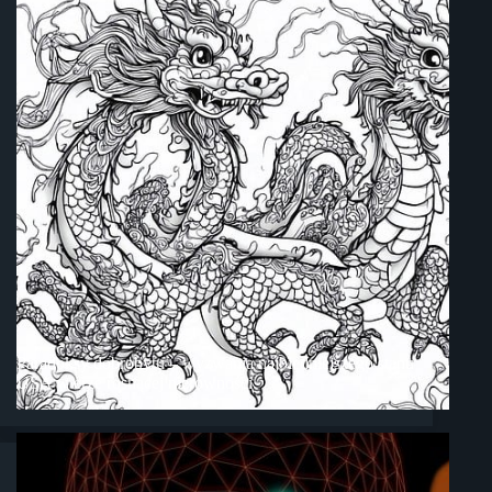
Paradoksy dobrobytu – wyzwania najbiedniejszego stanu
USA w erze rosnącej nierówności