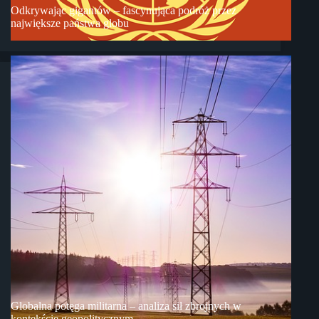
Odkrywając gigantów – fascynująca podróż przez
największe państwa globu
Globalna potęga militarna – analiza sił zbrojnych w
kontekście geopolitycznym