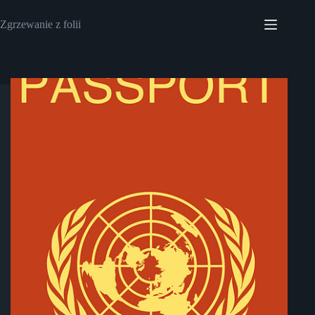
Przejdź
do
Zgrzewanie z folii
treści