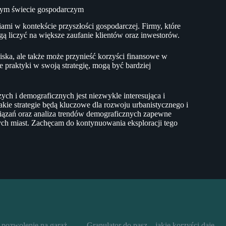
złym świecie gospodarczym
tiami w kontekście przyszłości gospodarczej. Firmy, które
ą liczyć na większe zaufanie klientów oraz inwestorów.
iska, ale także może przynieść korzyści finansowe w
e praktyki w swoją strategię, mogą być bardziej
ch i demograficznych jest niezwykle interesująca i
akie strategie będą kluczowe dla rozwoju urbanistycznego i
ązań oraz analiza trendów demograficznych zapewne
zych miast. Zachęcam do kontynuowania eksploracji tego
 pozwolenie na garaż
Granulator do pasz – jakie korzyści daje