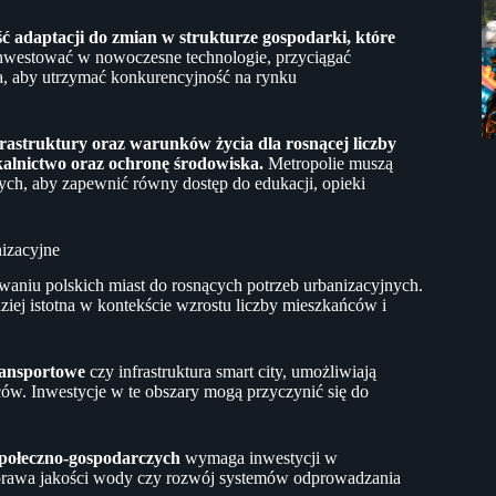
ć adaptacji do zmian w strukturze gospodarki, które
nwestować w nowoczesne technologie, przyciągać
gia, aby utrzymać konkurencyjność na rynku
astruktury oraz warunków życia dla rosnącej liczby
kalnictwo oraz ochronę środowiska.
Metropolie muszą
ch, aby zapewnić równy dostęp do edukacji, opieki
nizacyjne
niu polskich miast do rosnących potrzeb urbanizacyjnych.
dziej istotna w kontekście wzrostu liczby mieszkańców i
transportowe
czy infrastruktura smart city, umożliwiają
ów. Inwestycje w te obszary mogą przyczynić się do
społeczno-gospodarczych
wymaga inwestycji w
poprawa jakości wody czy rozwój systemów odprowadzania