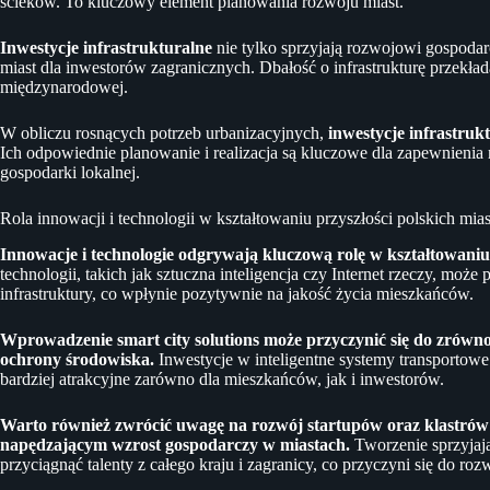
ścieków. To kluczowy element planowania rozwoju miast.
Inwestycje infrastrukturalne
nie tylko sprzyjają rozwojowi gospoda
miast dla inwestorów zagranicznych. Dbałość o infrastrukturę przekład
międzynarodowej.
W obliczu rosnących potrzeb urbanizacyjnych,
inwestycje infrastruk
Ich odpowiednie planowanie i realizacja są kluczowe dla zapewnien
gospodarki lokalnej.
Rola innowacji i technologii w kształtowaniu przyszłości polskich mias
Innowacje i technologie odgrywają kluczową rolę w kształtowaniu 
technologii, takich jak sztuczna inteligencja czy Internet rzeczy, moż
infrastruktury, co wpłynie pozytywnie na jakość życia mieszkańców.
Wprowadzenie smart city solutions może przyczynić się do zrów
ochrony środowiska.
Inwestycje w inteligentne systemy transportowe 
bardziej atrakcyjne zarówno dla mieszkańców, jak i inwestorów.
Warto również zwrócić uwagę na rozwój startupów oraz klastrów t
napędzającym wzrost gospodarczy w miastach.
Tworzenie sprzyjaj
przyciągnąć talenty z całego kraju i zagranicy, co przyczyni się do ro