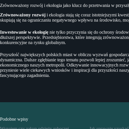
Zrównoważony rozwój i ekologia jako klucz do przetrwania w przys
Zrównoważony rozwój
i ekologia stają się coraz istotniejszymi kwes
skupiają się na ograniczaniu negatywnego wpływu na środowisko, mog
Inwestowanie w ekologię
nie tylko przyczynia się do ochrony środow
dłuższej perspektywie. Przedsiębiorstwa, które integrują zrównoważon
konkurencyjne na rynku globalnym.
Przyszłość największych polskich miast w obliczu wyzwań gospodarczy
dynamiczna. Dalsze zgłębianie tego tematu pozwoli lepiej zrozumieć, j
ekonomicznego naszych metropolii. Odkrywanie innowacyjnych rozwi
przyniesie wiele ciekawych wniosków i inspiracji dla przyszłości nas
fascynującego zagadnienia.
Podobne wpisy
Wynajem czy zakup odzieży roboczej –
Jak sprawnie uzyskać