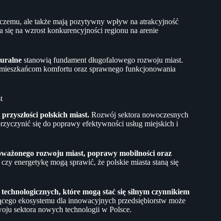
rczemu, ale także mają pozytywny wpływ na atrakcyjność
a się na wzrost konkurencyjności regionu na arenie
turalne
stanowią fundament długofalowego rozwoju miast.
ia mieszkańcom komfortu oraz sprawnego funkcjonowania
t
przyszłości polskich miast.
Rozwój sektora nowoczesnych
e przyczynić się do poprawy efektywności usług miejskich i
noważonego rozwoju miast, poprawy mobilności oraz
czy energetykę mogą sprawić, że polskie miasta staną się
echnologicznych, które mogą stać się silnym czynnikiem
ącego ekosystemu dla innowacyjnych przedsiębiorstw może
zwoju sektora nowych technologii w Polsce.