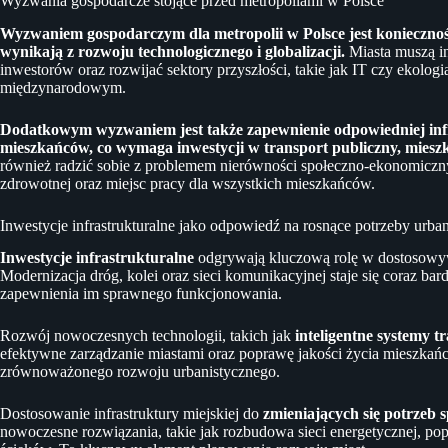
Wyzwania gospodarcze stojące przed metropoliami w Polsce
Wyzwaniem gospodarczym dla metropolii w Polsce jest koniecznoś
wynikają z rozwoju technologicznego i globalizacji.
Miasta muszą i
inwestorów oraz rozwijać sektory przyszłości, takie jak IT czy ekolo
międzynarodowym.
Dodatkowym wyzwaniem jest także zapewnienie odpowiedniej infr
mieszkańców, co wymaga inwestycji w transport publiczny, miesz
również radzić sobie z problemem nierówności społeczno-ekonomiczny
zdrowotnej oraz miejsc pracy dla wszystkich mieszkańców.
Inwestycje infrastrukturalne jako odpowiedź na rosnące potrzeby urba
Inwestycje infrastrukturalne
odgrywają kluczową rolę w dostosowywa
Modernizacja dróg, kolei oraz sieci komunikacyjnej staje się coraz bar
zapewnienia im sprawnego funkcjonowania.
Rozwój nowoczesnych technologii, takich jak
inteligentne systemy 
efektywne zarządzanie miastami oraz poprawę jakości życia mieszkańc
zrównoważonego rozwoju urbanistycznego.
Dostosowanie infrastruktury miejskiej do
zmieniających się potrzeb 
nowoczesne rozwiązania, takie jak rozbudowa sieci energetycznej, 