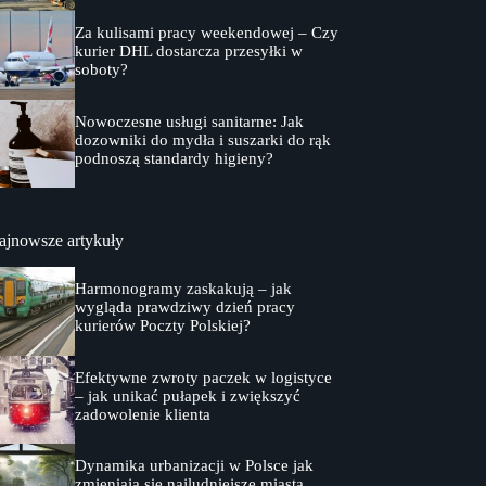
Za kulisami pracy weekendowej – Czy
kurier DHL dostarcza przesyłki w
soboty?
Nowoczesne usługi sanitarne: Jak
dozowniki do mydła i suszarki do rąk
podnoszą standardy higieny?
ajnowsze artykuły
Harmonogramy zaskakują – jak
wygląda prawdziwy dzień pracy
kurierów Poczty Polskiej?
Efektywne zwroty paczek w logistyce
– jak unikać pułapek i zwiększyć
zadowolenie klienta
Dynamika urbanizacji w Polsce jak
zmieniają się najludniejsze miasta