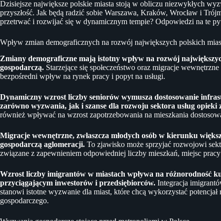
Dzisiejsze największe polskie miasta stoją w obliczu niezwykłych wyz
przyszłość. Jak będą radzić sobie Warszawa, Kraków, Wrocław i Trójmi
przetrwać i rozwijać się w dynamicznym tempie? Odpowiedzi na te pyt
Wpływ zmian demograficznych na rozwój największych polskich mias
Zmiany demograficzne mają istotny wpływ na rozwój największych
gospodarczą.
Starzejące się społeczeństwo oraz migracje wewnętrzne i
bezpośredni wpływ na rynek pracy i popyt na usługi.
Dynamiczny wzrost liczby seniorów wymusza dostosowanie infrast
zarówno wyzwania, jak i szanse dla rozwoju sektora usług opieki 
również wpływać na wzrost zapotrzebowania na mieszkania dostosowa
Migracje wewnętrzne, zwłaszcza młodych osób w kierunku większy
gospodarczą aglomeracji.
To zjawisko może sprzyjać rozwojowi sekto
związane z zapewnieniem odpowiedniej liczby mieszkań, miejsc pracy i
Wzrost liczby imigrantów w miastach wpływa na różnorodność ku
przyciągającym inwestorów i przedsiębiorców.
Integracja imigran
stanowi istotne wyzwanie dla miast, które chcą wykorzystać potencjał
gospodarczego.