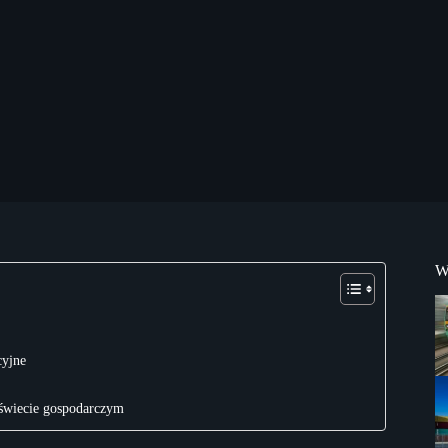
W
cyjne
 świecie gospodarczym