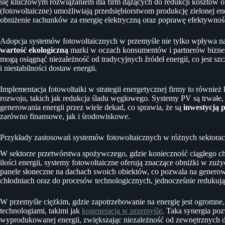
się kluczowym rozwiązaniem dla firm dążących do redukcji kosztów or
(fotowoltaiczne) umożliwiają przedsiębiorstwom produkcję zielonej ene
obniżenie rachunków za energię elektryczną oraz poprawę efektywnośc
Adopcja systemów fotowoltaicznych w przemyśle nie tylko wpływa na
wartość ekologiczną
marki w oczach konsumentów i partnerów biznes
mogą osiągnąć niezależność od tradycyjnych źródeł energii, co jest sz
i niestabilności dostaw energii.
Implementacja fotowoltaiki w strategii energetycznej firmy to równi
rozwoju, takich jak redukcja śladu węglowego. Systemy PV są trwałe,
generowania energii przez wiele dekad, co sprawia, że są
inwestycją 
zarówno finansowe, jak i środowiskowe.
Przykłady zastosowań systemów fotowoltaicznych w różnych sektora
W sektorze przetwórstwa spożywczego, gdzie konieczność ciągłego c
ilości energii, systemy fotowoltaiczne oferują znaczące obniżki w zuży
panele słoneczne na dachach swoich obiektów, co pozwala na generowa
chłodniach oraz do procesów technologicznych, jednocześnie redukują
W przemyśle ciężkim, gdzie zapotrzebowanie na energię jest ogromne,
technologiami, takimi jak
kogeneracja w przemyśle
. Taka synergia po
wyprodukowanej energii, zwiększając niezależność od zewnętrznych 