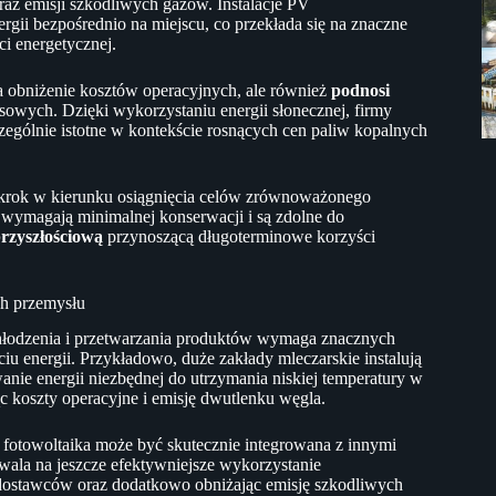
az emisji szkodliwych gazów. Instalacje PV
rgii bezpośrednio na miejscu, co przekłada się na znaczne
i energetycznej.
 obniżenie kosztów operacyjnych, ale również
podnosi
owych. Dzięki wykorzystaniu energii słonecznej, firmy
czególnie istotne w kontekście rosnących cen paliw kopalnych
eż krok w kierunku osiągnięcia celów zrównoważonego
 wymagają minimalnej konserwacji i są zdolne do
przyszłościową
przynoszącą długoterminowe korzyści
ch przemysłu
hłodzenia i przetwarzania produktów wymaga znacznych
ciu energii. Przykładowo, duże zakłady mleczarskie instalują
nie energii niezbędnej do utrzymania niskiej temperatury w
c koszty operacyjne i emisję dwutlenku węgla.
 fotowoltaika może być skutecznie integrowana z innymi
zwala na jeszcze efektywniejsze wykorzystanie
dostawców oraz dodatkowo obniżając emisję szkodliwych