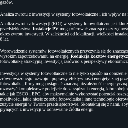
gazów.
Analiza zwrotu z inwestycji w systemy fotowoltaiczne i ich wpływ na
Analiza zwrotu z inwestycji (ROI) w systemy fotowoltaiczne jest kl
przedsiębiorstwa.
Instalacje PV
mogą oferować znaczące oszczędności 
okres zwrotu inwestycji. W zależności od lokalizacji, wielkości instal
8 lat.
Wprowadzenie systemów fotowoltaicznych przyczynia się do znaczącej
wysokim zapotrzebowaniu na energię.
Redukcja kosztów energetyc
fotowoltaikę atrakcyjną inwestycją zarówno z perspektywy ekonomiczne
Inwestycja w systemy fotowoltaiczne to nie tylko sposób na obniżenie
zrównoważonego rozwoju i poprawy efektywności energetycznej prze
fotowoltaika, firmy mogą osiągnąć znaczną niezależność energetyczn
rozważyć kompleksowe podejście do zarządzania energią, które obejm
takie jak ESCO i EPC, aby maksymalnie wykorzystać potencjał oszc
możliwości, jakie niesie ze sobą fotowoltaika i inne technologie ofero
zużycie energii w Twoim przedsiębiorstwie. Skontaktuj się z nami, aby
płynących z inwestycji w odnawialne źródła energii.