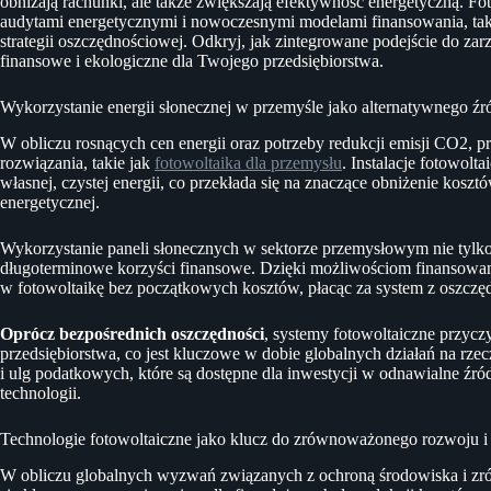
obniżają rachunki, ale także zwiększają efektywność energetyczną. F
audytami energetycznymi i nowoczesnymi modelami finansowania, ta
strategii oszczędnościowej. Odkryj, jak zintegrowane podejście do za
finansowe i ekologiczne dla Twojego przedsiębiorstwa.
Wykorzystanie energii słonecznej w przemyśle jako alternatywnego źró
W obliczu rosnących cen energii oraz potrzeby redukcji emisji CO2,
rozwiązania, takie jak
fotowoltaika dla przemysłu
. Instalacje fotowol
własnej, czystej energii, co przekłada się na znaczące obniżenie kosz
energetycznej.
Wykorzystanie paneli słonecznych w sektorze przemysłowym nie tylko 
długoterminowe korzyści finansowe. Dzięki możliwościom finansow
w fotowoltaikę bez początkowych kosztów, płacąc za system z oszczę
Oprócz bezpośrednich oszczędności
, systemy fotowoltaiczne przycz
przedsiębiorstwa, co jest kluczowe w dobie globalnych działań na rze
i ulg podatkowych, które są dostępne dla inwestycji w odnawialne źród
technologii.
Technologie fotowoltaiczne jako klucz do zrównoważonego rozwoju i
W obliczu globalnych wyzwań związanych z ochroną środowiska i