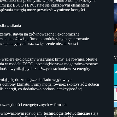
otowoltaika dla przemysłu, w połączeniu z kompleksowymi
kimi jak ESCO i EPC, staje się kluczowym elementem
rządzania energią może przynieść wymierne korzyści
dła zasilania
 przemysł stawia na zrównoważone i ekonomiczne
taiczne umożliwiają firmom produkcyjnym generowanie
tów operacyjnych oraz zwiększenie niezależności
N
wspiera ekologiczny wizerunek firmy, ale również oferuje
ania w modelu ESCO, przedsiębiorstwa mogą zainwestować
dności wynikających z niższych rachunków za energię.
yniają się do zmniejszenia śladu węglowego
cz ochrony klimatu. Firmy mogą również skorzystać z dotacji
ła energii, co dodatkowo podnosi atrakcyjność tej
 oszczędności energetycznych w firmach
 zrównoważonym rozwojem,
technologie fotowoltaiczne
stają