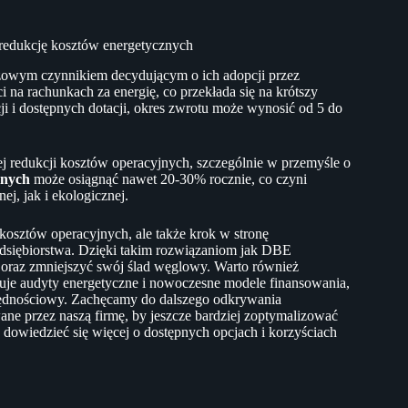
 redukcję kosztów energetycznych
uczowym czynnikiem decydującym o ich adopcji przez
na rachunkach za energię, co przekłada się na krótszy
acji i dostępnych dotacji, okres zwrotu może wynosić od 5 do
 redukcji kosztów operacyjnych, szczególnie w przemyśle o
znych
może osiągnąć nawet 20-30% rocznie, co czyni
j, jak i ekologicznej.
 kosztów operacyjnych, ale także krok w stronę
dsiębiorstwa. Dzięki takim rozwiązaniom jak DBE
ą oraz zmniejszyć swój ślad węglowy. Warto również
uje audyty energetyczne i nowoczesne modele finansowania,
zędnościowy. Zachęcamy do dalszego odkrywania
wane przez naszą firmę, by jeszcze bardziej zoptymalizować
 dowiedzieć się więcej o dostępnych opcjach i korzyściach