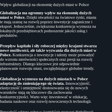
Wpływ globalizacji na ekonomię dużych miast w Polsce
Globalizacja ma ogromny wpływ na ekonomię dużych
miast w Polsce.
Dzięki otwartości na światowe rynki, miasta
te mają szansę na rozwój poprzez inwestycje zagraniczne i
eksport. Jednocześnie, zwiększona konkurencja wymusza na
lokalnych przedsiębiorcach podnoszenie jakości usług i
produktów.
Przepływ kapitału i siły roboczej między krajami stwarza
nowe możliwości, ale także wyzwania dla dużych miast w
Polsce.
Konkurencja o inwestycje i talenty może prowadzić
do wzrostu nierówności społecznych oraz presji na rozwój
infrastruktury. Dlatego kluczowe jest odpowiednie
planowanie rozwoju miast, uwzględniające globalne trendy.
Globalizacja wymusza na dużych miastach w Polsce
adaptację do zmieniającego się świata.
Innowacyjność,
elastyczność i umiejętność dostosowania się do nowych
warunków stają się kluczowe dla zachowania
konkurencyjności. Warto więc inwestować w edukację,
badania naukowe oraz rozwój nowoczesnych technologii.
Przyszłość sektora usług w kontekście rosnącej digitalizacji