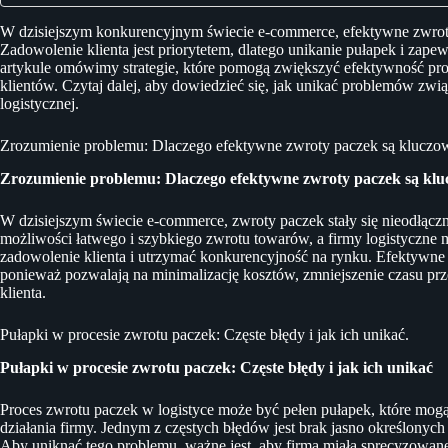
W dzisiejszym konkurencyjnym świecie e-commerce, efektywne zwroty 
Zadowolenie klienta jest priorytetem, dlatego unikanie pułapek i zap
artykule omówimy strategie, które pomogą zwiększyć efektywność pr
klientów. Czytaj dalej, aby dowiedzieć się, jak unikać problemów zwi
logistycznej.
Zrozumienie problemu: Dlaczego efektywne zwroty paczek są kluczow
Zrozumienie problemu: Dlaczego efektywne zwroty paczek są klu
W dzisiejszym świecie e-commerce, zwroty paczek stały się nieodłączn
możliwości łatwego i szybkiego zwrotu towarów, a firmy logistyczne
zadowolenie klienta i utrzymać konkurencyjność na rynku. Efektywne 
ponieważ pozwalają na minimalizację kosztów, zmniejszenie czasu p
klienta.
Pułapki w procesie zwrotu paczek: Częste błędy i jak ich unikać.
Pułapki w procesie zwrotu paczek: Częste błędy i jak ich unikać
Proces zwrotu paczek w logistyce może być pełen pułapek, które mog
działania firmy. Jednym z częstych błędów jest brak jasno określonych
Aby uniknąć tego problemu, ważne jest, aby firma miała sprecyzowane