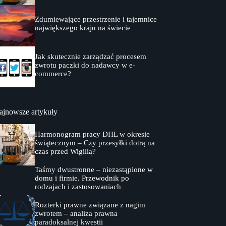
Zdumiewające przestrzenie i tajemnice
największego kraju na świecie
Jak skutecznie zarządzać procesem
zwrotu paczki do nadawcy w e-
commerce?
ajnowsze artykuły
Harmonogram pracy DHL w okresie
świątecznym – Czy przesyłki dotrą na
czas przed Wigilią?
Taśmy dwustronne – niezastąpione w
domu i firmie. Przewodnik po
rodzajach i zastosowaniach
Rozterki prawne związane z nagim
zwrotem – analiza prawna
paradoksalnej kwestii