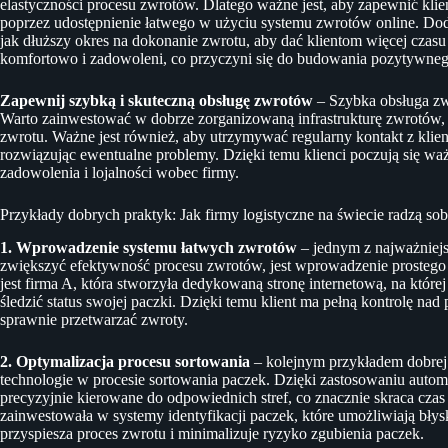
elastyczności procesu zwrotów. Dlatego ważne jest, aby zapewnić klie
poprzez udostępnienie łatwego w użyciu systemu zwrotów online. Dod
jak dłuższy okres na dokonanie zwrotu, aby dać klientom więcej czasu n
komfortowo i zadowoleni, co przyczyni się do budowania pozytywneg
Zapewnij szybką i skuteczną obsługę zwrotów
– Szybka obsługa zwr
Warto zainwestować w dobrze zorganizowaną infrastrukturę zwrotów, k
zwrotu. Ważne jest również, aby utrzymywać regularny kontakt z klien
rozwiązując ewentualne problemy. Dzięki temu klienci poczują się ważn
zadowolenia i lojalności wobec firmy.
Przykłady dobrych praktyk: Jak firmy logistyczne na świecie radzą s
1. Wprowadzenie systemu łatwych zwrotów
– jednym z najważniejs
zwiększyć efektywność procesu zwrotów, jest wprowadzenie prostego 
jest firma A, która stworzyła dedykowaną stronę internetową, na które
śledzić status swojej paczki. Dzięki temu klient ma pełną kontrolę nad
sprawnie przetwarzać zwroty.
2. Optymalizacja procesu sortowania
– kolejnym przykładem dobrej 
technologie w procesie sortowania paczek. Dzięki zastosowaniu autom
precyzyjnie kierowane do odpowiednich stref, co znacznie skraca cza
zainwestowała w systemy identyfikacji paczek, które umożliwiają bły
przyspiesza proces zwrotu i minimalizuje ryzyko zgubienia paczek.