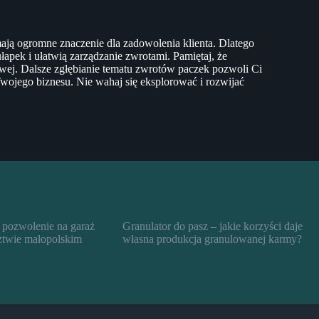
mają ogromne znaczenie dla zadowolenia klienta. Dlatego
pek i ułatwią zarządzanie zwrotami. Pamiętaj, że
owej. Dalsze zgłębianie tematu zwrotów paczek pozwoli Ci
Twojego biznesu. Nie wahaj się eksplorować i rozwijać
 pozwolenie na garaż
Granulator do pasz – jakie korzyści daje
twie małopolskim
własna produkcja granulowanej karmy?