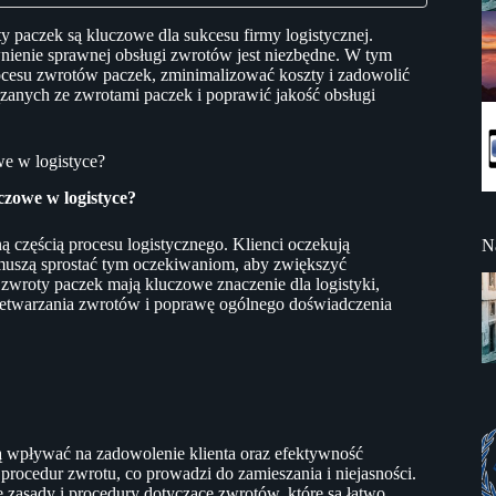
paczek są kluczowe dla sukcesu firmy logistycznej.
ewnienie sprawnej obsługi zwrotów jest niezbędne. W tym
ocesu zwrotów paczek, zminimalizować koszty i zadowolić
ązanych ze zwrotami paczek i poprawić jakość obsługi
e w logistyce?
czowe w logistyce?
ą częścią procesu logistycznego. Klienci oczekują
N
 muszą sprostać tym oczekiwaniom, aby zwiększyć
zwroty paczek mają kluczowe znaczenie dla logistyki,
rzetwarzania zwrotów i poprawę ogólnego doświadczenia
ą wpływać na zadowolenie klienta oraz efektywność
 procedur zwrotu, co prowadzi do zamieszania i niejasności.
 zasady i procedury dotyczące zwrotów, które są łatwo