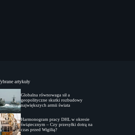
ybrane artykuły
Globalna równowaga sił a
geopolityczne skutki rozbudowy
największych armii świata
Harmonogram pracy DHL w okresie
świątecznym – Czy przesyłki dotrą na
czas przed Wigilią?