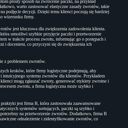
ntom prosty sposób na zwrócenie paczki, na przykład
atkowo, warto zastosować elastyczne zasady zwrotów, takie
a podjęcie decyzji. Dzięki temu klienci poczują się bardziej
o wizerunku firmy.
otów jest kluczowa dla zwiększenia zadowolenia klienta.
tóra umożliwi szybkie przyjęcie paczki i przetworzenie
tem w trakcie procesu zwrotu, informując go o postępach i
i i docenieni, co przyczyni się do zwiększenia ich
obie z problemem zwrotów.
zych kroków, które firmy logistyczne podejmują, aby
i intuicyjnego systemu zwrotów dla klientów. Przykładem
j klienci mogą zgłaszać zwroty, generować etykiety zwrotne i
 procesem zwrotu, a firma logistyczna może szybko i
praktyki jest firma B, która zastosowała zaawansowane
atycznych systemów sortujących, paczki są szybko i
s potrzebny na przetworzenie zwrotów. Dodatkowo, firma B
skawiczne odnalezienie i zidentyfikowanie zwrotów, co