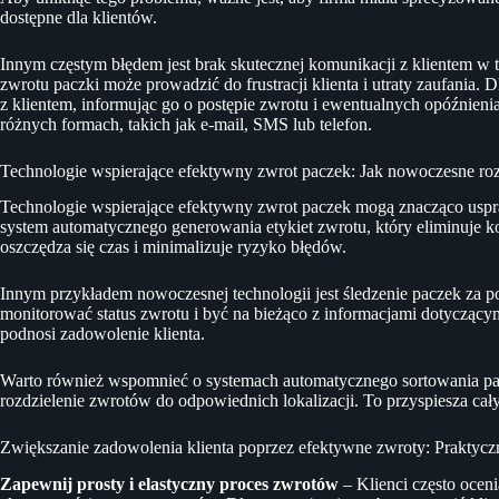
dostępne dla klientów.
Innym częstym błędem jest brak skutecznej komunikacji z klientem w tr
zwrotu paczki może prowadzić do frustracji klienta i utraty zaufania. 
z klientem, informując go o postępie zwrotu i ewentualnych opóźnieni
różnych formach, takich jak e-mail, SMS lub telefon.
Technologie wspierające efektywny zwrot paczek: Jak nowoczesne ro
Technologie wspierające efektywny zwrot paczek mogą znacząco uspraw
system automatycznego generowania etykiet zwrotu, który eliminuje 
oszczędza się czas i minimalizuje ryzyko błędów.
Innym przykładem nowoczesnej technologii jest śledzenie paczek za
monitorować status zwrotu i być na bieżąco z informacjami dotyczącymi
podnosi zadowolenie klienta.
Warto również wspomnieć o systemach automatycznego sortowania pacz
rozdzielenie zwrotów do odpowiednich lokalizacji. To przyspiesza cał
Zwiększanie zadowolenia klienta poprzez efektywne zwroty: Praktyc
Zapewnij prosty i elastyczny proces zwrotów
– Klienci często oceni