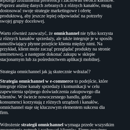
lepszego zrozumienia preferencji i zachowań swoich klientów.
Poprzez analizę danych zebranych z różnych kanałów, mogą
dostosować swoje strategie marketingowe i ofertę
produktową, aby jeszcze lepiej odpowiadać na potrzeby
swojej grupy docelowej.
Warto również zauważyć, że
omnichannel
nie tylko korzysta
z różnych kanałów sprzedaży, ale także integruje je w sposób
umożliwiający płynne przejście klienta między nimi. Na
przykład, klient może zacząć przeglądać produkty na stronie
internetowej, a następnie dokonać zakupu w sklepie
stacjonarnym lub za pośrednictwem aplikacji mobilnej.
Strategia omnichannel jak ją skutecznie wdrażać?
Strategia omnichannel w e-commerce
to podejście, które
integruje różne kanały sprzedaży i komunikacji w celu
zapewnienia spójnego doświadczenia zakupowego dla
klientów. W świecie nowoczesnego handlu, gdzie
konsumenci korzystają z różnych urządzeń i kanałów,
omnichannel staje się kluczowym elementem sukcesu dla
firm.
Wdrożenie
strategii omnichannel
wymaga przede wszystkim
zrozumienia potrzeb i zachowań klientów. Firmy powinny