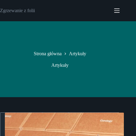
Przejdź
do
Zgrzewanie z folii
treści
Strona główna
Artykuły
Artykuły