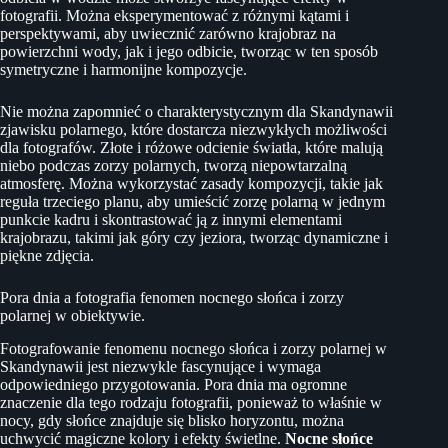
fotografii. Można eksperymentować z różnymi kątami i
perspektywami, aby uwiecznić zarówno krajobraz na
powierzchni wody, jak i jego odbicie, tworząc w ten sposób
symetryczne i harmonijne kompozycje.
Nie można zapomnieć o charakterystycznym dla Skandynawii
zjawisku polarnego, które dostarcza niezwykłych możliwości
dla fotografów. Złote i różowe odcienie światła, które malują
niebo podczas zorzy polarnych, tworzą niepowtarzalną
atmosferę. Można wykorzystać zasady kompozycji, takie jak
reguła trzeciego planu, aby umieścić zorzę polarną w jednym
punkcie kadru i skontrastować ją z innymi elementami
krajobrazu, takimi jak góry czy jeziora, tworząc dynamiczne i
piękne zdjęcia.
Pora dnia a fotografia fenomen nocnego słońca i zorzy
polarnej w obiektywie.
Fotografowanie fenomenu nocnego słońca i zorzy polarnej w
Skandynawii jest niezwykle fascynujące i wymaga
odpowiedniego przygotowania. Pora dnia ma ogromne
znaczenie dla tego rodzaju fotografii, ponieważ to właśnie w
nocy, gdy słońce znajduje się blisko horyzontu, można
uchwycić magiczne kolory i efekty świetlne.
Nocne słońce