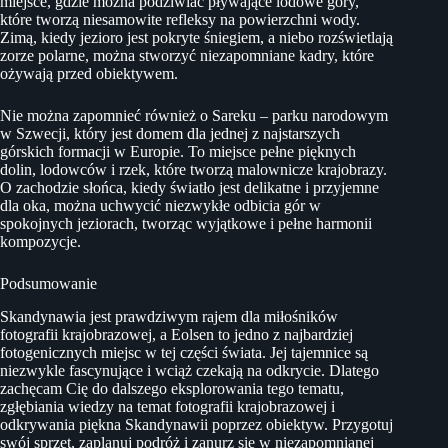
miejsce, gdzie można podziwiać pływające lodowe góry,
które tworzą niesamowite refleksy na powierzchni wody.
Zimą, kiedy jezioro jest pokryte śniegiem, a niebo rozświetlają
zorze polarne, można stworzyć niezapomniane kadry, które
ożywają przed obiektywem.
Nie można zapomnieć również o Sareku – parku narodowym
w Szwecji, który jest domem dla jednej z najstarszych
górskich formacji w Europie. To miejsce pełne pięknych
dolin, lodowców i rzek, które tworzą malownicze krajobrazy.
O zachodzie słońca, kiedy światło jest delikatne i przyjemne
dla oka, można uchwycić niezwykłe odbicia gór w
spokojnych jeziorach, tworząc wyjątkowe i pełne harmonii
kompozycje.
Podsumowanie
Skandynawia jest prawdziwym rajem dla miłośników
fotografii krajobrazowej, a Eolsen to jedno z najbardziej
fotogenicznych miejsc w tej części świata. Jej tajemnice są
niezwykle fascynujące i wciąż czekają na odkrycie. Dlatego
zachęcam Cię do dalszego eksplorowania tego tematu,
zgłębiania wiedzy na temat fotografii krajobrazowej i
odkrywania piękna Skandynawii poprzez obiektyw. Przygotuj
swój sprzęt, zaplanuj podróż i zanurz się w niezapomnianej