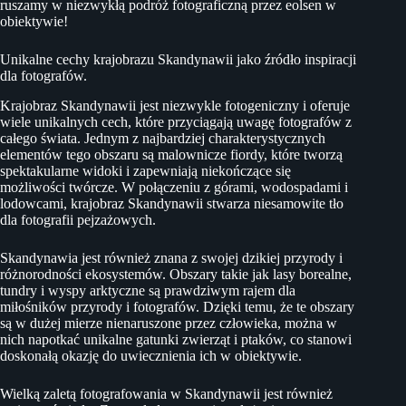
ruszamy w niezwykłą podróż fotograficzną przez eolsen w
obiektywie!
Unikalne cechy krajobrazu Skandynawii jako źródło inspiracji
dla fotografów.
Krajobraz Skandynawii jest niezwykle fotogeniczny i oferuje
wiele unikalnych cech, które przyciągają uwagę fotografów z
całego świata. Jednym z najbardziej charakterystycznych
elementów tego obszaru są malownicze fiordy, które tworzą
spektakularne widoki i zapewniają niekończące się
możliwości twórcze. W połączeniu z górami, wodospadami i
lodowcami, krajobraz Skandynawii stwarza niesamowite tło
dla fotografii pejzażowych.
Skandynawia jest również znana z swojej dzikiej przyrody i
różnorodności ekosystemów. Obszary takie jak lasy borealne,
tundry i wyspy arktyczne są prawdziwym rajem dla
miłośników przyrody i fotografów. Dzięki temu, że te obszary
są w dużej mierze nienaruszone przez człowieka, można w
nich napotkać unikalne gatunki zwierząt i ptaków, co stanowi
doskonałą okazję do uwiecznienia ich w obiektywie.
Wielką zaletą fotografowania w Skandynawii jest również