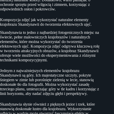
ochronie sprzętu przed wilgocią i zimnem, korzystając z
odpowiednich osłon i pokrowców.
Kompozycja zdjęć jak wykorzystać naturalne elementy
krajobrazu Skandynawii do tworzenia efektownych ujęć.
Skandynawia to jedno z najbardziej fotogenicznych miejsc na
świecie, pełne malowniczych krajobrazów i naturalnych
elementów, które można wykorzystać do tworzenia
efektownych ujęć. Kompozycja zdjęć odgrywa kluczową rolę
w tworzeniu atrakcyjnych obrazów, a krajobraz Skandynawii
oferuje wiele możliwości do eksperymentowania z różnymi
technikami kompozycyjnymi.
Jednym z najważniejszych elementów krajobrazu
Skandynawii są góry. Ich majestatyczne szczyty, pokryte
śniegiem w zimie lub porośnięte zielenią w lecie, stanowią
doskonałe tło dla fotografii. Można wykorzystać zasadę
trzeciego planu, umieszczając góry w tle kadru i korzystając z
linii horyzontu, aby nadać zdjęciu głębi i perspektywy.
Skandynawia słynie również z pięknych jezior i rzek, które
stanowią doskonałe lustro dla krajobrazu. Wykorzystanie
odbicia w wodzie może stworzyć fascynujące efekty w