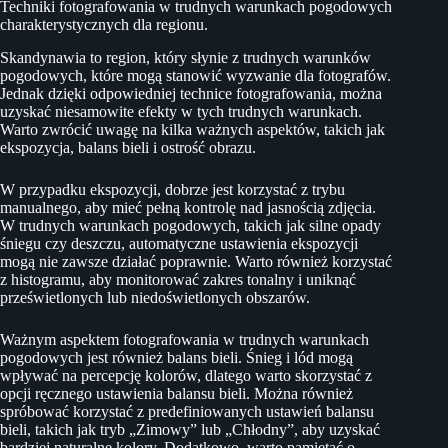
Techniki fotografowania w trudnych warunkach pogodowych
charakterystycznych dla regionu.
Skandynawia to region, który słynie z trudnych warunków
pogodowych, które mogą stanowić wyzwanie dla fotografów.
Jednak dzięki odpowiedniej technice fotografowania, można
uzyskać niesamowite efekty w tych trudnych warunkach.
Warto zwrócić uwagę na kilka ważnych aspektów, takich jak
ekspozycja, balans bieli i ostrość obrazu.
W przypadku ekspozycji, dobrze jest korzystać z trybu
manualnego, aby mieć pełną kontrolę nad jasnością zdjęcia.
W trudnych warunkach pogodowych, takich jak silne opady
śniegu czy deszczu, automatyczne ustawienia ekspozycji
mogą nie zawsze działać poprawnie. Warto również korzystać
z histogramu, aby monitorować zakres tonalny i uniknąć
prześwietlonych lub niedoświetlonych obszarów.
Ważnym aspektem fotografowania w trudnych warunkach
pogodowych jest również balans bieli. Śnieg i lód mogą
wpływać na percepcję kolorów, dlatego warto skorzystać z
opcji ręcznego ustawienia balansu bieli. Można również
spróbować korzystać z predefiniowanych ustawień balansu
bieli, takich jak tryb „Zimowy” lub „Chłodny”, aby uzyskać
bardziej naturalne kolory. Dodatkowo, warto pamiętać o