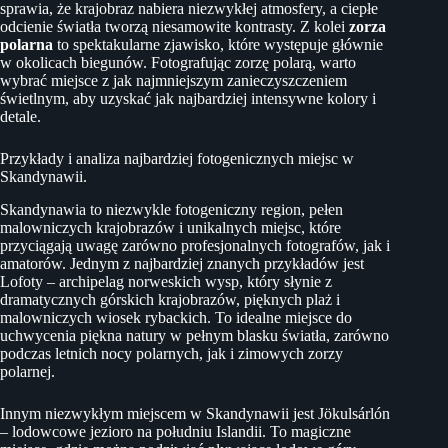
sprawia, że krajobraz nabiera niezwykłej atmosfery, a ciepłe
odcienie światła tworzą niesamowite kontrasty. Z kolei
zorza
polarna
to spektakularne zjawisko, które występuje głównie
w okolicach biegunów. Fotografując zorzę polarą, warto
wybrać miejsce z jak najmniejszym zanieczyszczeniem
świetlnym, aby uzyskać jak najbardziej intensywne kolory i
detale.
Przykłady i analiza najbardziej fotogenicznych miejsc w
Skandynawii.
Skandynawia to niezwykle fotogeniczny region, pełen
malowniczych krajobrazów i unikalnych miejsc, które
przyciągają uwagę zarówno profesjonalnych fotografów, jak i
amatorów. Jednym z najbardziej znanych przykładów jest
Lofoty – archipelag norweskich wysp, który słynie z
dramatycznych górskich krajobrazów, pięknych plaż i
malowniczych wiosek rybackich. To idealne miejsce do
uchwycenia piękna natury w pełnym blasku światła, zarówno
podczas letnich nocy polarnych, jak i zimowych zorzy
polarnej.
Innym niezwykłym miejscem w Skandynawii jest Jökulsárlón
– lodowcowe jezioro na południu Islandii. To magiczne